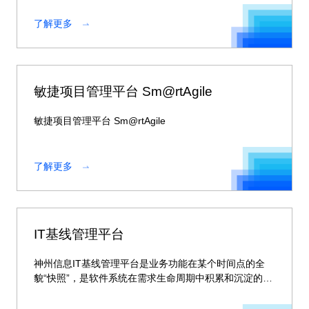
了解更多
敏捷项目管理平台 Sm@rtAgile
敏捷项目管理平台 Sm@rtAgile
了解更多
IT基线管理平台
神州信息IT基线管理平台是业务功能在某个时间点的全
貌“快照”，是软件系统在需求生命周期中积累和沉淀的各
类信息的集合