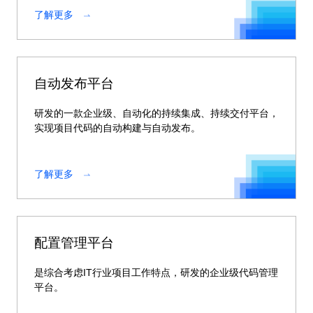
了解更多
自动发布平台
研发的一款企业级、自动化的持续集成、持续交付平台，
实现项目代码的自动构建与自动发布。
了解更多
配置管理平台
是综合考虑IT行业项目工作特点，研发的企业级代码管理
平台。