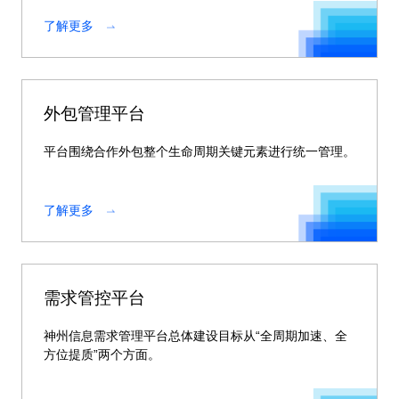
了解更多
外包管理平台
平台围绕合作外包整个生命周期关键元素进行统一管理。
了解更多
需求管控平台
神州信息需求管理平台总体建设目标从“全周期加速、全
方位提质”两个方面。